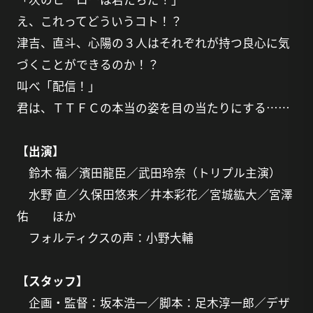
え、これってどういうコト！？
津吉、直斗、心陽の３人はそれぞれが持つ良心に気
づくことができるのか！？
叫べ「配信！」
君は、ＴＴＦＣの本当の姿を目の当たりにする……
【出演】
鈴木 福／濱田龍臣／武田玲奈（トリプル主演）
水野 直／久保田悠来／井本彩花／宮城紘大／宮澤
佑 ほか
フォルティクスの声：小野大輔
【スタッフ】
企画・監督：坂本浩一／脚本：足木淳一郎／デザ