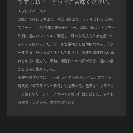
ですよね？ どうぞご賞味ください。
＜プロフィール＞
1981年6月15日生まれ。神奈川県出身。モデルとして活動を
スタートし、2007年に俳優デビュー。以降、舞台・ドラマ・
映画と幅広いジャンルで活躍し、確かな演技力と存在感でキ
ャリアを築いてきた。クールな役柄から個性的なキャラクタ
ーまで演じ分ける実力派として知られ、近年も映像作品や舞
台を中心に精力的に活動。話題作への出演が続き、幅広い層
から支持を集めている。
東映特撮作品では、『仮面ライダー鎧武/ガイム』にて「呉
島貴虎／仮面ライダー斬月」役を務める。重厚なキャラクタ
ーを演じ切り、シリーズの中でも強い印象を残した。以降も
特撮ファンから高い支持を得ている。