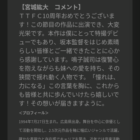
【宮城紘大 コメント】
ＴＴＦＣ10周年おめでとうございま
す！この節目の作品に出演でき、大変
光栄です。本作は僕にとって特撮デビ
ューでもあり、坂本監督をはじめ素晴
らしい皆様とご一緒できたことに心か
ら感謝しています。鳴子誠司は復讐心
を抱えながらも妹への愛を持ち、その
狭間で揺れ動く人物です。「憧れは、
力になる」この言葉を胸に、これから
も皆様と共に歩んでいけたら嬉しいで
す！その想いが届きますように。
＜プロフィール＞
1994年7月27日生まれ。広島県出身。舞台を中心に俳優とし
て活動を開始し、2.5次元作品を軸に幅広いジャンルで活躍。
確かな表現力と存在感でキャリアを築き、近年では音楽活動