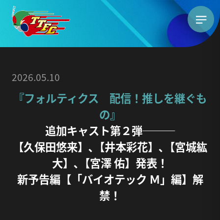
2026.05.10
『フォルティクス 配信！推しを継ぐも
の』
追加キャスト第２弾───
【久保田悠来】､【井本彩花】､【宮城紘
大】､【宮澤 佑】発表！
新予告編【「バイオテック Ｍ」編】解
禁！