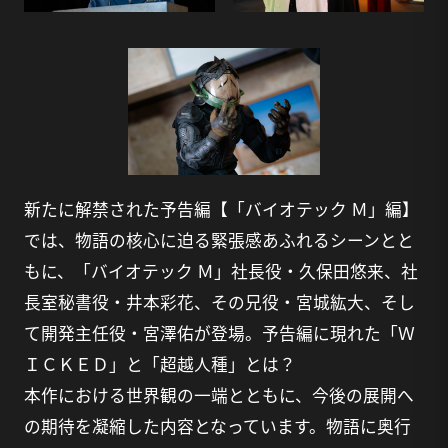
新たに解禁された予告編【「バイオテック Ｍ」編】
では、物語の核心に迫る緊張感あふれるシーンとと
もに、「バイオテック Ｍ」社長役・久保田悠来、社
長室秘書役・井本彩花、その兄役・宮城紘大、そし
て開発主任役・宮澤佑が登場。予告編に現れた「Ｗ
ＩＣＫＥＤ」と「超越人種」とは？
本作における世界観の一端とともに、今後の展開へ
の期待を凝縮した内容となっています。物語に奥行