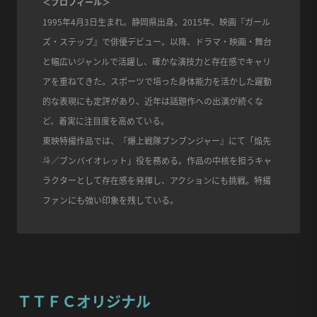
＜プロフィール＞
1995年4月3日生まれ。静岡県出身。2015年、映画『ガール
ズ・ステップ』で俳優デビュー。以降、ドラマ・映画・舞台
と幅広いジャンルで活躍し、確かな演技力と存在感でキャリ
アを重ねてきた。スポーツで培った身体能力を活かした躍動
的な表現にも定評があり、近年は話題作への出演が続くな
ど、着実に注目度を高めている。
東映特撮作品では、『爆上戦隊ブンブンジャー』にて「焔先
斗／ブンバイオレット」役を務める。作品の中核を担うキャ
ラクターとして存在感を発揮し、アクションにも挑戦。特撮
ファンにも強い印象を残している。
ＴＴＦＣオリジナル