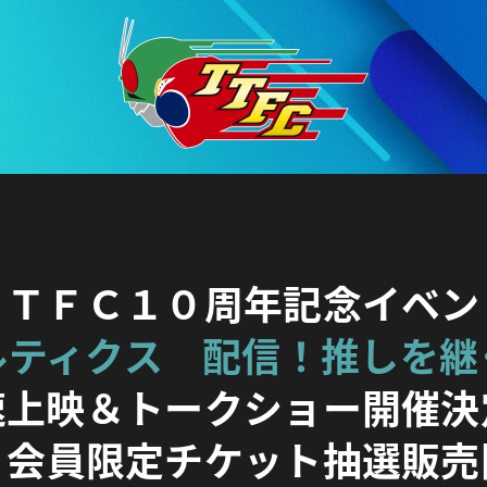
ＴＴＦＣ１０周年記念イベン
ルティクス 配信！推しを継
速上映＆トークショー開催決
Ｃ会員限定チケット抽選販売