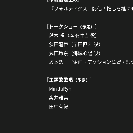
『フォルティクス 配信！推しを継ぐ
［トークショー
］
（予定）
鈴木 福（本条津吉 役）
濱田龍臣（早田直斗 役）
武田玲奈（海城心陽 役）
坂本浩一（企画・アクション監督・監
［主題歌歌唱
］
（予定）
MindaRyn
奥井雅美
田中有紀