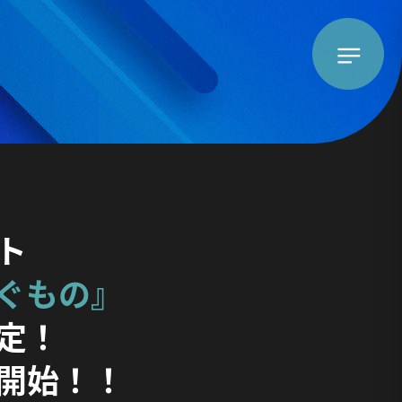
ト
ぐもの』
定！
開始！！