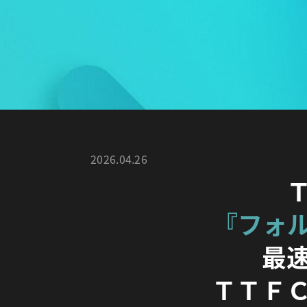
2026.04.26
『フォ
最
ＴＴＦ