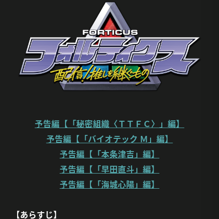
予告編【「秘密組織〈ＴＴＦＣ〉」編】
予告編【「バイオテック Ｍ」編】
予告編【「本条津吉」編】
予告編【「早田直斗」編】
予告編【「海城心陽」編】
【あらすじ】