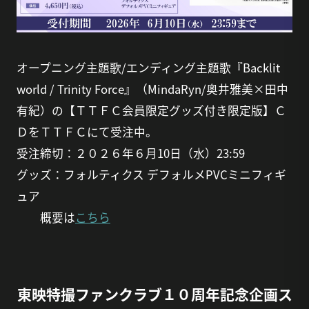
オープニング主題歌/エンディング主題歌『Backlit
world / Trinity Force』（MindaRyn/奥井雅美×田中
有紀）の【ＴＴＦＣ会員限定グッズ付き限定版】Ｃ
ＤをＴＴＦＣにて受注中。
受注締切：２０２６年６月10日（水）23:59
グッズ：フォルティクス デフォルメPVCミニフィギ
ュア
概要は
こちら
東映特撮ファンクラブ１０周年記念企画ス