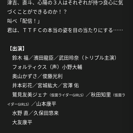
津吉、直斗、心陽の３人はそれぞれが持つ良心に気
づくことができるのか！？
叫べ「配信！」
君は、ＴＴＦＣの本当の姿を目の当たりにする……
【出演】
鈴木 福／濱田龍臣／武田玲奈（トリプル主演）
フォルティクス（声）小野大輔
奥山かずさ／俊藤光利
井本彩花／宮城紘大／宮澤 佑
鷲見友美ジェナ
／秋田知里
（仮面ライダーGIRLS）
（仮面ラ
／山本康平
イダーGIRLS）
水野 直／久保田悠来
大友康平