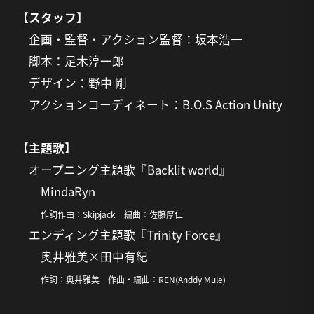
【スタッフ】
企画・監督・アクション監督：坂本浩一
脚本：足木淳一郎
デザイン：野中 剛
アクションコーディネート：B.O.S Action Unity
【主題歌】
オープニング主題歌『Backlit world』
MindaRyn
作詞作曲：Skipjack 編曲：佐藤厚仁
エンディング主題歌『Trinity Force』
奥井雅美×田中有紀
作詞：奥井雅美 作曲・編曲：REN(Anddy Mule)