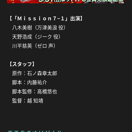
【「Ｍｉｓｓｉｏｎ７−１」出演】
八木美樹（万津美浪 役）
天野浩成（ジーク 役）
川平慈英（ゼロ 声）
【スタッフ】
原作：石ノ森章太郎
脚本：内藤祐介
脚本監修：高橋悠也
監督：越 知靖