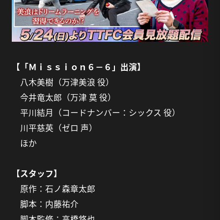
【「Ｍｉｓｓｉｏｎ６－６」出演】
八木美樹（万津美浪 役）
今井竜太郎（万津 莫 役）
平川結月（コードナンバー：シックス 役）
川平慈英（ゼロ 声）
ほか
【スタッフ】
原作：石ノ森章太郎
脚本：内藤祐介
脚本監修：高橋悠也