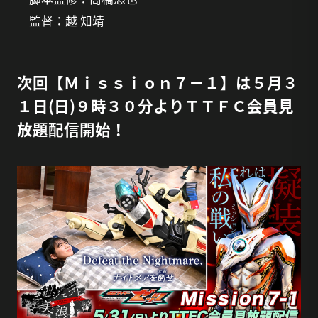
監督：越 知靖
次回【Ｍｉｓｓｉｏｎ７－１】は５月３
１日(日)９時３０分よりＴＴＦＣ会員見
放題配信開始！