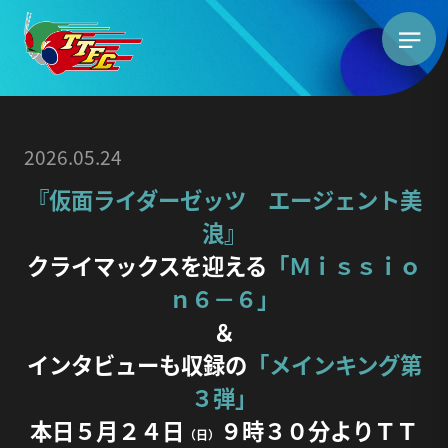
2026.05.24
『仮面ライダーゼッツ エージェント美
浪』
クライマックスを迎える
「Ｍｉｓｓｉｏ
ｎ６－６」
＆
インタビューも収録の
「メインキング第
３弾」
本日５月２４日
９時３０分よりＴＴ
（日）