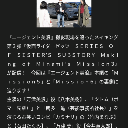
『エージェント美浪』撮影現場を追ったメイキング
第３弾『仮面ライダーゼッツ ＳＥＲＩＥＳ Ｏ
Ｆ ＳＩＳＴＥＲ’Ｓ ＳＵＢＳＴＯＲＹ Ｍａｋｉ
ｎｇ ｏｆ Ｍｉｎａｍｉ’ｓ Ｍｉｓｓｉｏｎ３』
が配信！ 今回は『エージェント美浪』本編の「Ｍ
ｉｓｓｉｏｎ５」と「Ｍｉｓｓｉｏｎ６」の裏側に
迫ります！
主演の「万津美浪」役【八木美樹】、「ツトム（ボ
マー先輩）」と「鶴多一亀（芸能事務所社長）」を
演じるお笑いコンビ「カミナリ」の【竹内まなぶ】
と【石田たくみ】、「万津 莫」役【今井竜太郎】、