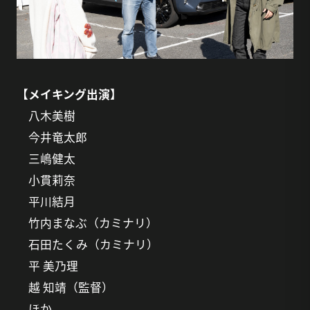
【メイキング出演】
八木美樹
今井竜太郎
三嶋健太
小貫莉奈
平川結月
竹内まなぶ（カミナリ）
石田たくみ（カミナリ）
平 美乃理
越 知靖（監督）
ほか