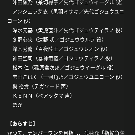
沖田絃乃（糸切緑子／先代ゴジュウイーグル 役）
アンジェラ芽衣（黒羽ミサキ／先代ゴジュウユニ
コーン 役）
深水元基（黄虎直斗／先代ゴジュウティラノ 役）
冬野心央（遠野 吠／ゴジュウウルフ 役）
鈴木秀脩（百夜陸王／ゴジュウレオン 役）
神田聖司（暴神竜儀／ゴジュウティラノ 役）
松本 仁（猛原禽次郎／ゴジュウイーグル 役）
志田こはく（一河角乃／ゴジュウユニコーン 役）
梶 裕貴（テガソード 声）
ＫＥＮＮ（ベアックマ 声）
ほか
【あらすじ】
かつて、ナンバーワンを目指し、孤独な「指輪争奪