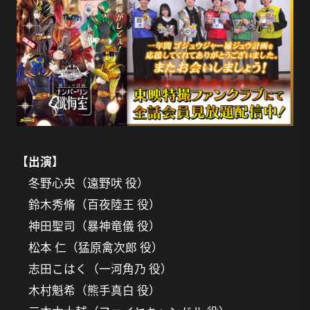
【出演】
冬野心央（遠野吠 役）
鈴木秀脩（百夜陸王 役）
神田聖司（暴神竜儀 役）
松本 仁（猛原禽次郎 役）
志田こはく（一河角乃 役）
木村魁希（熊手真白 役）