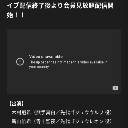
イブ配信終了後より会員見放題配信開
始！！
【出演】
木村魁希（熊手真白／先代ゴジュウウルフ 役）
新山航希（青十聖夜／先代ゴジュウレオン 役）