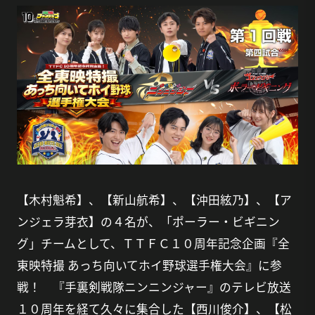
【木村魁希】、【新山航希】、【沖田絃乃】、【ア
ンジェラ芽衣】の４名が、「ポーラー・ビギニン
グ」チームとして、ＴＴＦＣ１０周年記念企画『全
東映特撮 あっち向いてホイ野球選手権大会』に参
戦！ 『手裏剣戦隊ニンニンジャー』のテレビ放送
１０周年を経て久々に集合した【西川俊介】、【松