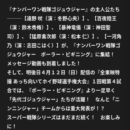
『ナンバーワン戦隊ゴジュウジャー』の主人公たち
───【遠野 吠（演：冬野心央）】、【百夜陸王
（演：鈴木秀脩）】、【暴神竜儀（演：神田聖
司）】、【猛原禽次郎（演：松本 仁）】、【一河角
乃（演：志田こはく）】が、『ナンバーワン戦隊ゴ
ジュウジャー ポーラー・ビギニング』に集結！
メッセージ動画も到着しました！
そして、明後日４月１２日（日）配信の『全東映特
撮 あっち向いてホイ野球選手権大会』１回戦第４試
合では、『ポーラー・ビギニング』より一足早く
「先代ゴジュウジャー」たちが活躍！ なんと「ニ
ンニンジャー」チームからは重大発表が！？
スーパー戦隊シリーズはまだまだ続く！ お楽しみ
に！