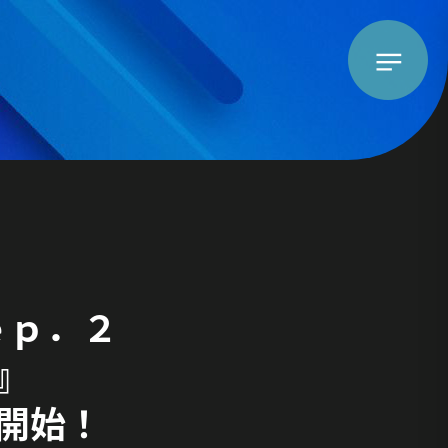
！
ｅｐ．２
』
開始！